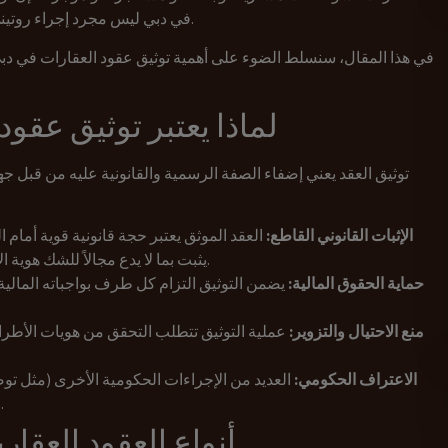
في دبي ليس مجرد إجراء روتيني، بل هو الدرع القانوني الذي يحمي استثماراتك وأموالك.
في هذا المقال، سنسلط الضوء على أهمية توثيق عقود العقارات في دبي،
لماذا يعتبر توثيق عقود 
توثيق العقد يعني إضفاء الصفة الرسمية والقانونية عليه من قبل جه
الإثبات القانوني القاطع:
العقد الموثق يعتبر حجة قانونية قوية أمام
يثبت بما لا يدع مجالاً للشك هوية الأطراف، وتفاصيل العقار، والشروط المتفق عليها.
حماية الحقوق المالية:
يضمن التوثيق التزام كل طرف بواجباته المالية، 
منع الاحتيال والتزوير:
عملية التوثيق تتطلب التحقق من هويات الأطر
الاعتراف الحكومي:
العديد من الإجراءات الحكومية الأخرى (مثل تو
التجارية) تتطلب تقديم عقود عقارية موثقة رسمياً.
أنواع العقود العقار