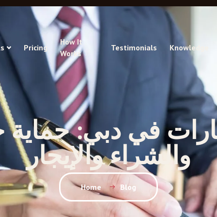
How It
s
Pricing
Testimonials
Knowledge
Works
ارات في دبي: حماية 
والشراء والإيجار
Home
Blog