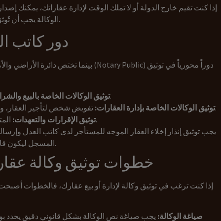
إذا كنت تقيم خارج الدولة أو لا تملك الوقت لإدارة عقاراتك، يمكنك إصد
لتكون سارية المفعول.
الوكالة يجب أن تُو
دور كاتب ال
بينما تختص دائرة الأراضي والأملاك بتسجيل ا
تفويض شخص آخر لبيع أو شراء عقار نيابة عنك.
توثيق الوكالات الخاصة بالبيع والشرا
تفويض شخص لتأجير العقار، وتحصيل الإيجارات، وتمثيلك أمام الجهات الحكومية.
توثيق الوكالات الخاصة بإدارة العقارات:
المتعلقة بالتنازل عن حصص أو حقوق في عقار معين.
توثيق الإقرارات والتعهدات:
المسجل ليكون قانونياً ومعتمداً أمام مركز فض المنازعات الإيجارية.
خطوات توثيق وكالة عقار
إذا كنت ترغب في توثيق وكالة لإدارة أو بيع عقارك، فالخطوات أص
صياغة الوكالة:
يجب صياغة نص الوكالة بشكل قانوني دقيق يحدد بوض