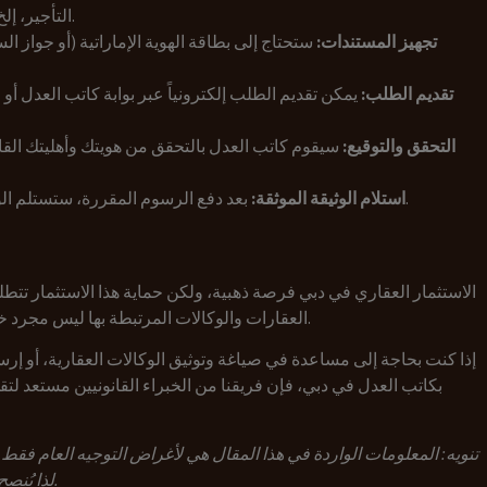
التأجير، إلخ). يُفضل الاستعانة بمستشار قانوني لصياغة العقد.
تجهيز المستندات:
ستحتاج إلى بطاقة الهوية الإماراتية (أو جواز ا
تقديم الطلب:
يمكن تقديم الطلب إلكترونياً عبر بوابة كاتب العدل 
التحقق والتوقيع:
سيقوم كاتب العدل بالتحقق من هويتك وأهليتك القان
بعد دفع الرسوم المقررة، ستستلم الوكالة الموثقة رسمياً والتي يمكنك استخدامها فوراً.
استلام الوثيقة الموثقة:
الاستثمار العقاري في دبي فرصة ذهبية، ولكن حماية هذا الاستثمار تتطلب و
العقارات والوكالات المرتبطة بها ليس مجرد خطوة إضافية، بل هو الضمانة الأساسية لحقوقك وأموالك.
إذا كنت بحاجة إلى مساعدة في صياغة وتوثيق الوكالات العقارية، أو إرسا
بكاتب العدل في دبي، فإن فريقنا من الخبراء القانونيين مستعد لتق
تنويه: المعلومات الواردة في هذا المقال هي لأغراض التوجيه العام فقط و
لذا يُنصح دائماً باستشارة مختص للحصول على أحدث المعلومات.