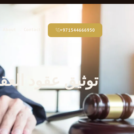
About
Contact
+971544666950
توثيق عقود العق