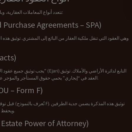
تتعدد أنواع المعاملات العقارية، وبالتالي تتعدد أنواع العقود التي تتطلب التوثيق، ومن أبرزها:
1. عقود البيع والشراء (hase Agreements – SPA
وهي العقود التي تنقل ملكية العقار من البائع إلى المشتري. توثيق هذه 
2. عقود ا
يجب توثيق جميع عقود الإيجار السكنية و
العقد في “إيجاري” يحمي حقوق المستأجر والمؤجر على حد سواء، وهو شرط أساسي لتوصيل الخدمات (ديوا).
3. مذكرات التفاهم العقارية (rm F
قبل توقيع عقد ا
ويحفظ العربوس (الدفعة المقدمة) في حال تراجع أحد الأطراف.
4. وكالات إدارة العقارات (te Power of Attorney