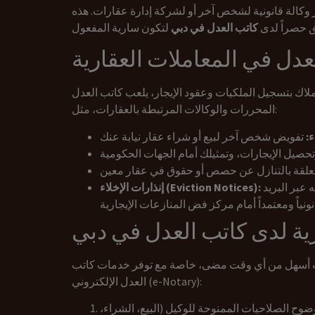
ار وكالة قانونية لشخص آخر أو لشركة إدارة عقارات. هذه
ثق حصراً لدى
كاتب العدل في دبي
عدل في المعاملات العقارية
لملكيات وعقود الإيجار، يلعب كاتب العدل (Notary Public) دوراً محورياً في توثيق
المحررات والوكالات المرتبطة بالعقارات، مثل:
ء:
يجب توثيق إنذار إخلاء العقار الموجه للمستأجر لدى كاتب العدل وإرساله عبر البريد
إنذارات الإخلاء (Eviction Notices):
ية لدى كاتب العدل في دبي
بحت أسهل من أي وقت مضى، خاصة مع توفر خدمات كاتب
العدل الإلكتروني (e-Notary):
وح الصلاحيات الممنوحة للوكيل (البيع، الشراء،