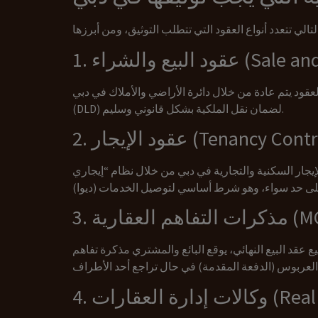
Sale and Purc)
العقود يتم عادة من خلال دائرة الأراضي والأملاك في دبي
(DLD) لضمان نقل الملكية بشكل قانوني وسليم.
لإيجار (Tenancy Contracts)
التجارية في دبي من خلال نظام “إيجاري” (Ejari) التابع لدائرة الأراضي والأملاك. توثيق
MOU – Fo)
لبيع النهائي، يوقع البائع والمشتري مذكرة تفاهم (تُعرف بالنموذج F). توثيق هذه المذكرة يضمن جدية الطرفين
Real Esta)