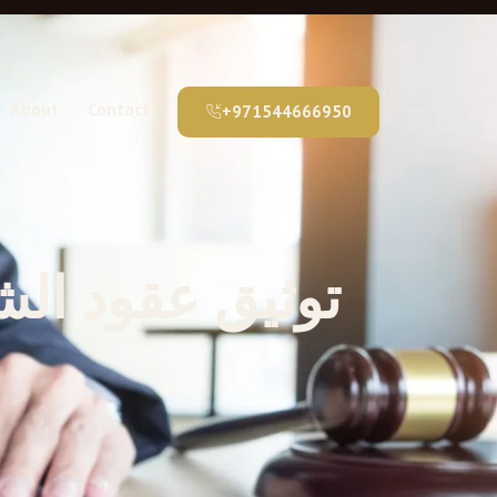
About
Contact
+971544666950
توثيق عقود الش