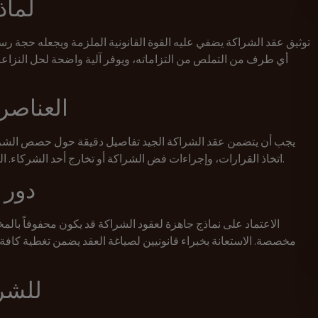
لماذ
توثيق عقد الشراكة يضفي عليه القوة القانونية الملزمة ويجعله حجة رسم
أي طرف من التملص من التزاماته، ويوفر آلية واضحة لحل النزاعات 
العناصر
يجب أن يتضمن عقد الشراكة الجيد تفاصيل دقيقة حول حصص الشركاء
اتخاذ القرارات، وإجراءات فض الشراكة أو تخارج أحد الشركاء. الصياغة الدقيقة لهذه العناصر تمنع سوء الفهم المستقبلي.
دور ا
الاعتماد على نماذج جاهزة لعقود الشراكة قد يكون محفوفاً بال
مخصصة. الاستعانة بخبراء قانونيين لصياغة العقد يضمن تغطية كافة ا
خدمات y Dubai