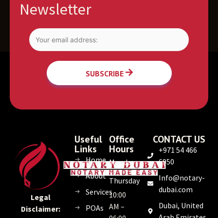
Newsletter
SUBSCRIBE
Useful
Office
CONTACT US
Links
Hours
+971 54 466
Home
6950
Monday
–
About
Info@notary-
Thursday
dubai.com
Services
10:00
Legal
Dubai, United
AM –
POAs
Disclaimer:
Arab Emirates
06:00